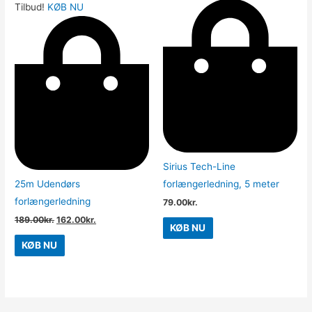
Tilbud!
KØB NU
Sirius Tech-Line
25m Udendørs
forlængerledning, 5 meter
forlængerledning
79.00
kr.
189.00
kr.
162.00
kr.
KØB NU
KØB NU