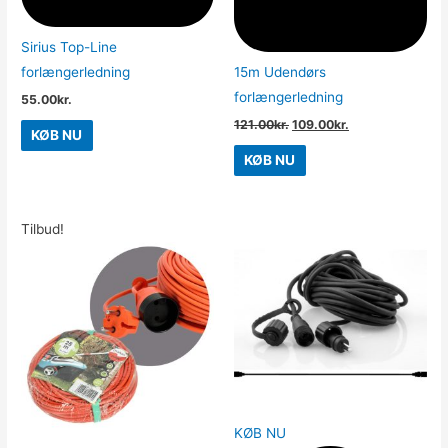
Sirius Top-Line
forlængerledning
15m Udendørs
forlængerledning
55.00
kr.
121.00
kr.
109.00
kr.
KØB NU
KØB NU
Tilbud!
KØB NU