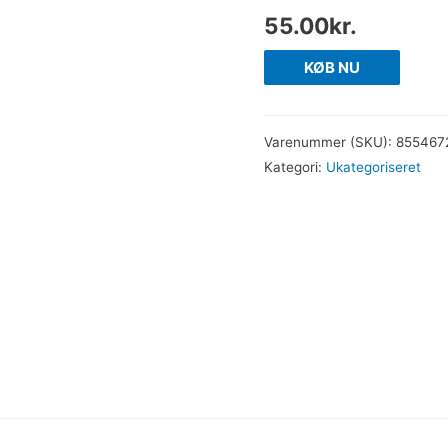
55.00
kr.
KØB NU
Varenummer (SKU):
855467
Kategori:
Ukategoriseret