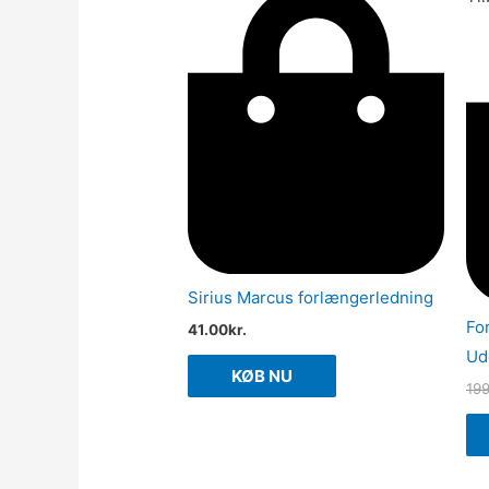
Sirius Marcus forlængerledning
Fo
41.00
kr.
Ud
KØB NU
19