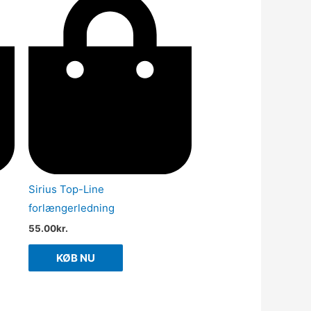
Sirius Top-Line
forlængerledning
55.00
kr.
KØB NU