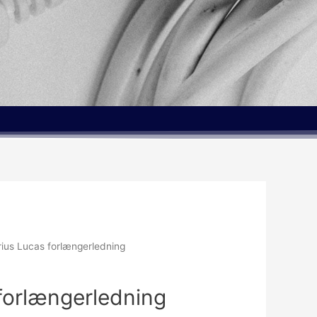
rius Lucas forlængerledning
 forlængerledning