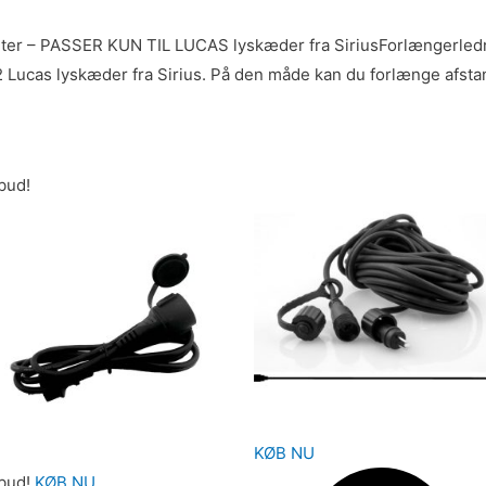
eter – PASSER KUN TIL LUCAS lyskæder fra SiriusForlængerle
 Lucas lyskæder fra Sirius. På den måde kan du forlænge afstand
lbud!
KØB NU
lbud!
KØB NU