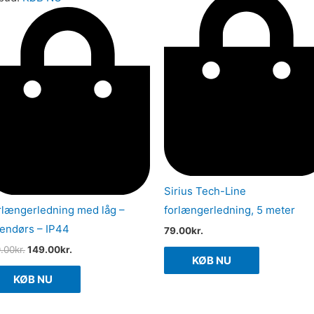
Sirius Tech-Line
rlængerledning med låg –
forlængerledning, 5 meter
endørs – IP44
79.00
kr.
9.00
kr.
149.00
kr.
KØB NU
KØB NU