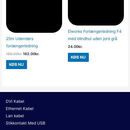
Elworks Forlængerledning F4
25m Udendørs
med blindhul uden jord grå
forlængerledning
24.00
kr.
189.00
kr.
162.00
kr.
KØB NU
KØB NU
DVI Kabel
Ethernet Kabel
Lan kabel
Stikkontakt Med USB