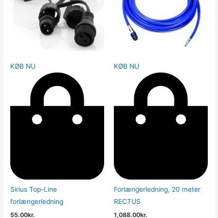
KØB NU
KØB NU
Sirius Top-Line
Forlængerledning, 20 meter
forlængerledning
RECTUS
55.00
kr.
1,088.00
kr.