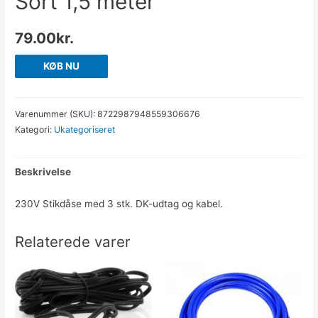
Sort 1,5 meter
79.00
kr.
KØB NU
Varenummer (SKU):
8722987948559306676
Kategori:
Ukategoriseret
Beskrivelse
230V Stikdåse med 3 stk. DK-udtag og kabel.
Relaterede varer