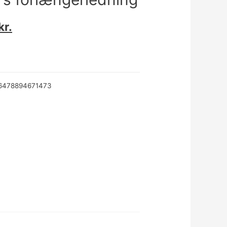
kr.
6478894671473