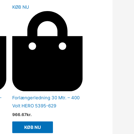
KØB NU
–
Forlængerledning 30 Mtr. – 400
Volt HERO 5395-629
966.67
kr.
KØB NU