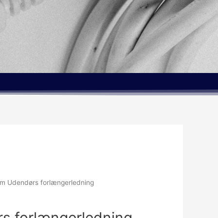
5m Udendørs forlængerledning
s forlængerledning