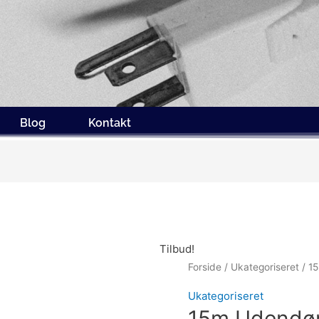
Blog
Kontakt
Tilbud!
Forside
/
Ukategoriseret
/ 1
Ukategoriseret
15m Udendør