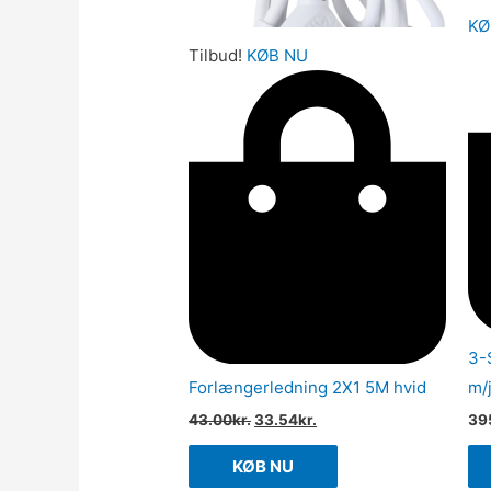
KØ
Tilbud!
KØB NU
3-
Forlængerledning 2X1 5M hvid
m/
43.00
kr.
33.54
kr.
39
KØB NU