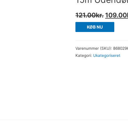
121.00
kr.
109.00
KØB NU
Varenummer (SKU):
868029
Kategori:
Ukategoriseret