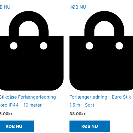
B NU
KØB NU
Stikdåse Forlængerledning
Forlængerledning – Euro Stik 
jord IP44 – 10 meter
1.5 m – Sort
5.00
kr.
33.00
kr.
KØB NU
KØB NU