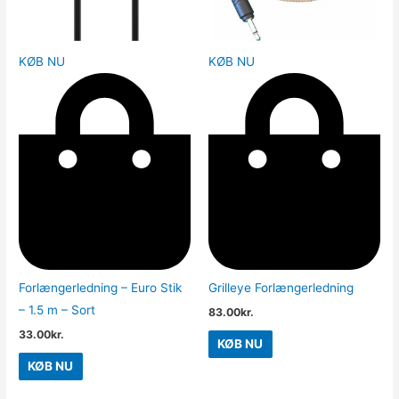
KØB NU
KØB NU
Forlængerledning – Euro Stik
Grilleye Forlængerledning
– 1.5 m – Sort
83.00
kr.
33.00
kr.
KØB NU
KØB NU