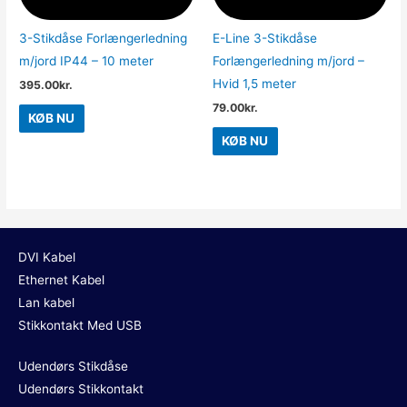
3-Stikdåse Forlængerledning
E-Line 3-Stikdåse
m/jord IP44 – 10 meter
Forlængerledning m/jord –
Hvid 1,5 meter
395.00
kr.
79.00
kr.
KØB NU
KØB NU
DVI Kabel
Ethernet Kabel
Lan kabel
Stikkontakt Med USB
Udendørs Stikdåse
Udendørs Stikkontakt