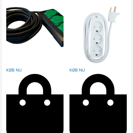
KØB NU
KØB NU