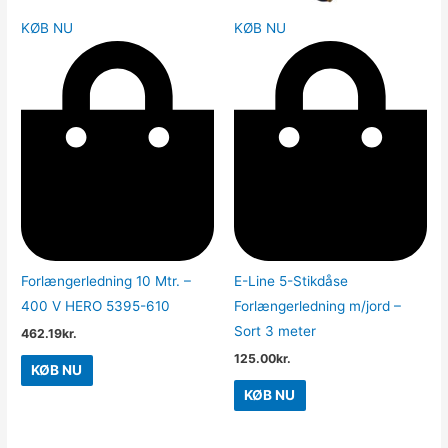
KØB NU
KØB NU
Forlængerledning 10 Mtr. –
E-Line 5-Stikdåse
400 V HERO 5395-610
Forlængerledning m/jord –
Sort 3 meter
462.19
kr.
125.00
kr.
KØB NU
KØB NU