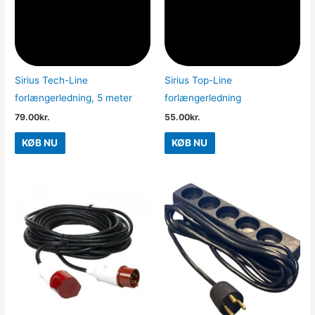
Sirius Tech-Line
Sirius Top-Line
forlængerledning, 5 meter
forlængerledning
79.00
kr.
55.00
kr.
KØB NU
KØB NU