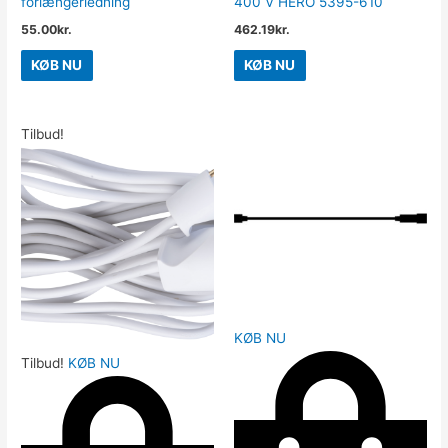
forlængerledning
400 V HERO 5395-610
55.00
kr.
462.19
kr.
KØB NU
KØB NU
Tilbud!
KØB NU
Tilbud!
KØB NU