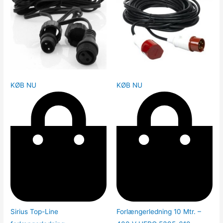
KØB NU
KØB NU
Sirius Top-Line
Forlængerledning 10 Mtr. –