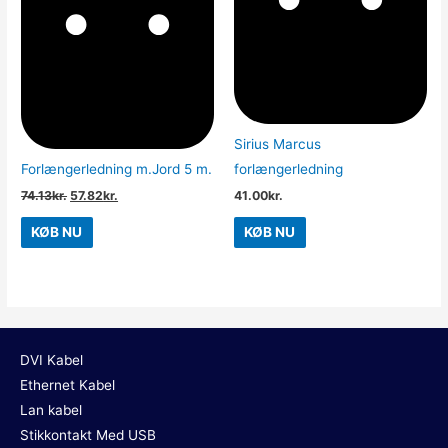
Sirius Marcus
Forlængerledning m.Jord 5 m.
forlængerledning
74.13
kr.
57.82
kr.
41.00
kr.
KØB NU
KØB NU
DVI Kabel
Ethernet Kabel
Lan kabel
Stikkontakt Med USB