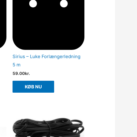
Sirius – Luke Forlængerledning
5 m
59.00
kr.
KØB NU