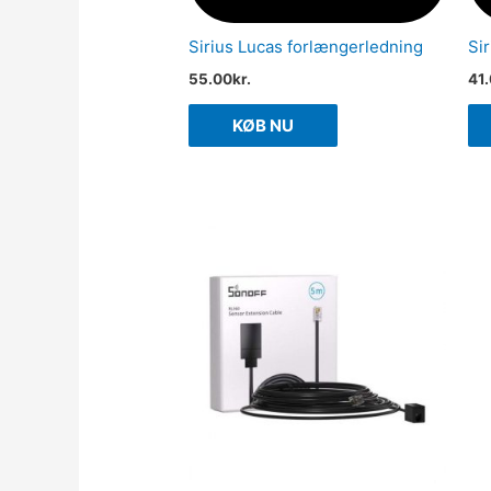
Sirius Lucas forlængerledning
Si
55.00
kr.
41
KØB NU