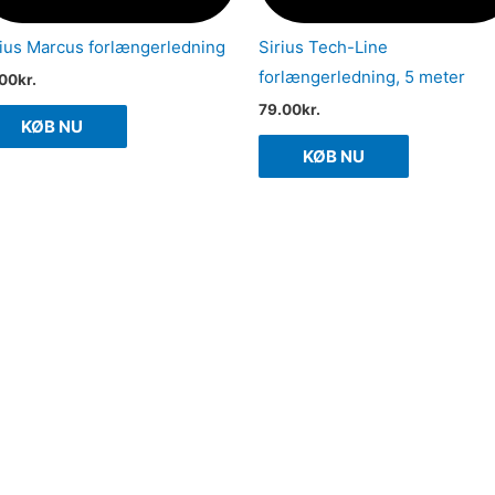
rius Marcus forlængerledning
Sirius Tech-Line
forlængerledning, 5 meter
.00
kr.
79.00
kr.
KØB NU
KØB NU