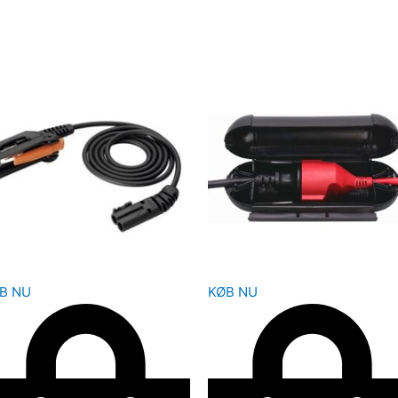
B NU
KØB NU