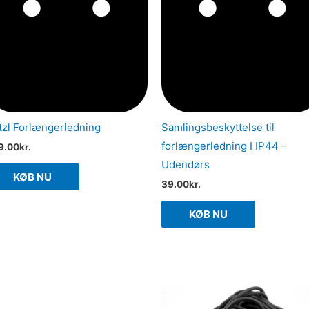
tzl Forlængerledning
Samlingsbeskyttelse til
forlængerledning I IP44 –
9.00
kr.
Udendørs
KØB NU
39.00
kr.
KØB NU