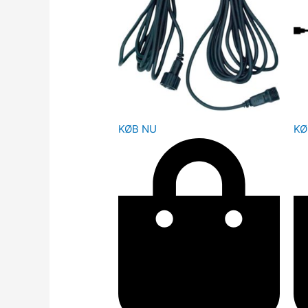
KØB NU
KØ