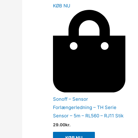
KØB NU
Sonoff – Sensor
Forlængerledning – TH Serie
Sensor – 5m – RL560 – RJ11 Stik
29.00
kr.
KØB NU