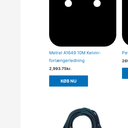
Metrel A1649 10M Kelvin-
Pe
forlængerledning
26
2,993.75
kr.
KØB NU