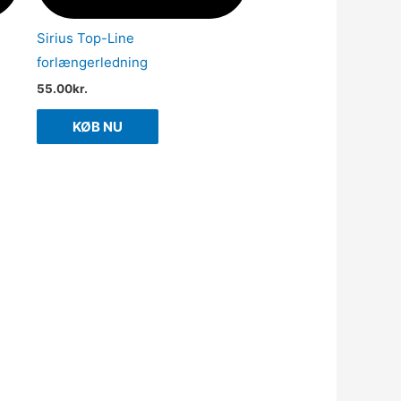
Sirius Top-Line
forlængerledning
55.00
kr.
KØB NU