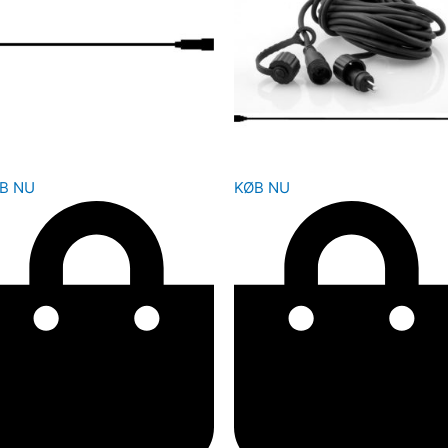
B NU
KØB NU