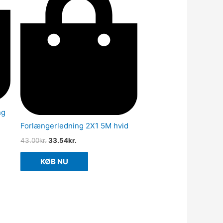
ng
Forlængerledning 2X1 5M hvid
43.00
kr.
33.54
kr.
KØB NU