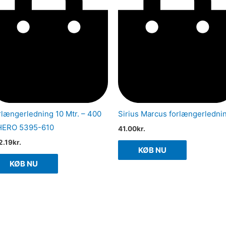
rlængerledning 10 Mtr. – 400
Sirius Marcus forlængerledni
HERO 5395-610
41.00
kr.
2.19
kr.
KØB NU
KØB NU