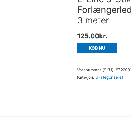
Forlængerled
3 meter
125.00
kr.
KØB NU
Varenummer (SKU):
872298
Kategori:
Ukategoriseret