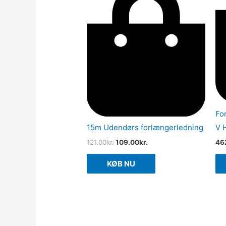
Fo
15m Udendørs forlængerledning
V 
121.00
kr.
109.00
kr.
46
KØB NU