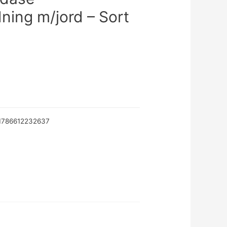
ning m/jord – Sort
1786612232637